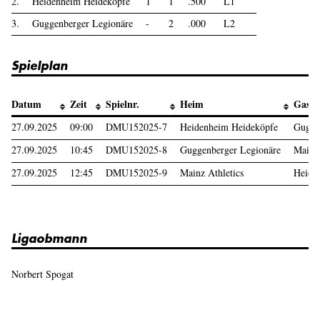
2.
Heidenheim Heideköpfe
1
1
.500
L1
3.
Guggenberger Legionäre
-
2
.000
L2
Spielplan
Datum
Zeit
Spielnr.
Heim
Gast
27.09.2025
09:00
DMU152025-7
Heidenheim Heideköpfe
Gugge
27.09.2025
10:45
DMU152025-8
Guggenberger Legionäre
Mainz 
27.09.2025
12:45
DMU152025-9
Mainz Athletics
Heide
Ligaobmann
Norbert Spogat