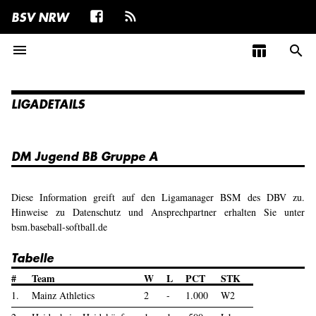
BSV NRW
menu
table_chart
search
LIGADETAILS
DM Jugend BB Gruppe A
Diese Information greift auf den Ligamanager BSM des DBV zu.
Hinweise zu Datenschutz und Ansprechpartner erhalten Sie unter
bsm.baseball-softball.de
Tabelle
#
Team
W
L
PCT
STK
1.
Mainz Athletics
2
-
1.000
W2