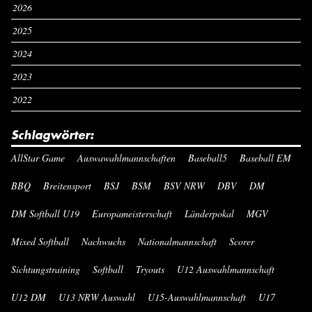
2026
2025
2024
2023
2022
Schlagwörter:
AllStar Game
Auswawahlmannschaften
Baseball5
Baseball EM
BBQ
Breitensport
BSJ
BSM
BSV NRW
DBV
DM
DM Softball U19
Europameisterschaft
Länderpokal
MGV
Mixed Softball
Nachwuchs
Nationalmannschaft
Scorer
Sichtungstraining
Softball
Tryouts
U12 Auswahlmannschaft
U12 DM
U13 NRW Auswahl
U15-Auswahlmannschaft
U17