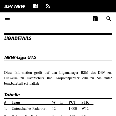
BSV NRW
menu
table_chart
search
LIGADETAILS
NRW-Liga U15
Diese Information greift auf den Ligamanager BSM des DBV zu.
Hinweise zu Datenschutz und Ansprechpartner erhalten Sie unter
bsm.baseball-softball.de
Tabelle
#
Team
W
L
PCT
STK
1.
Untouchables Paderborn
12
-
1.000
W12