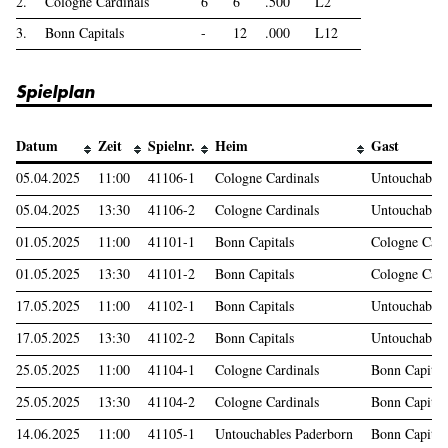
2.
Cologne Cardinals
6
6
.500
L2
3.
Bonn Capitals
-
12
.000
L12
Spielplan
Datum
Zeit
Spielnr.
Heim
Gast
05.04.2025
11:00
41106-1
Cologne Cardinals
Untouchables
05.04.2025
13:30
41106-2
Cologne Cardinals
Untouchables
01.05.2025
11:00
41101-1
Bonn Capitals
Cologne Card
01.05.2025
13:30
41101-2
Bonn Capitals
Cologne Card
17.05.2025
11:00
41102-1
Bonn Capitals
Untouchables
17.05.2025
13:30
41102-2
Bonn Capitals
Untouchables
25.05.2025
11:00
41104-1
Cologne Cardinals
Bonn Capital
25.05.2025
13:30
41104-2
Cologne Cardinals
Bonn Capital
14.06.2025
11:00
41105-1
Untouchables Paderborn
Bonn Capital