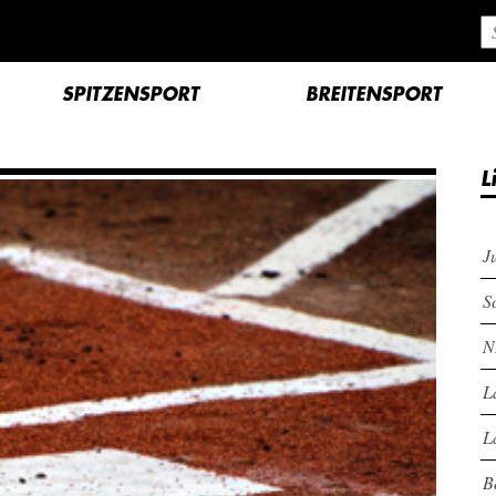
SPITZENSPORT
BREITENSPORT
L
J
S
N
L
L
B