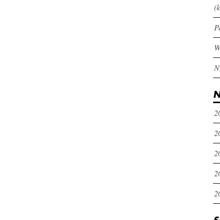
(k
P
N
2
2
2
2
2