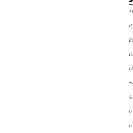
S
A
Ba
B
D
L
N
Si
U
U