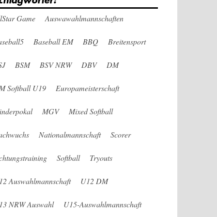
chlagwörter:
llStar Game
Auswawahlmannschaften
seball5
Baseball EM
BBQ
Breitensport
SJ
BSM
BSV NRW
DBV
DM
M Softball U19
Europameisterschaft
änderpokal
MGV
Mixed Softball
achwuchs
Nationalmannschaft
Scorer
chtungstraining
Softball
Tryouts
12 Auswahlmannschaft
U12 DM
13 NRW Auswahl
U15-Auswahlmannschaft