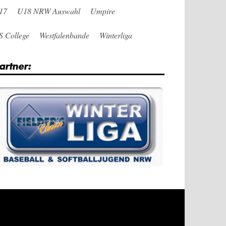
17
U18 NRW Auswahl
Umpire
S College
Westfalenbande
Winterliga
artner: