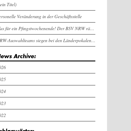
ein Titel)
ersonelle Veränderung in der Geschäftsstelle
Was für ein Pfingstwochenende! Der BSV NRW räumt bei den Länderpokalen ab
NRW-Auswahlteams siegen bei den Länderpokalen und dem Deutschlandcup an Pfingsten
ews Archive:
026
025
024
023
022