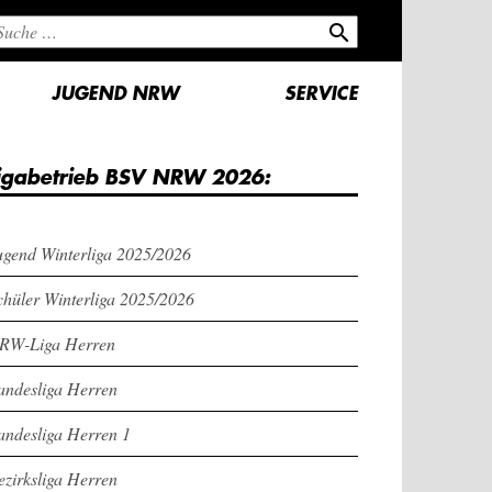
search
JUGEND NRW
SERVICE
igabetrieb BSV NRW 2026:
ugend Winterliga 2025/2026
chüler Winterliga 2025/2026
RW-Liga Herren
andesliga Herren
andesliga Herren 1
ezirksliga Herren