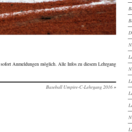
B
B
D
N
L
 sofort Anmeldungen möglich. Alle Infos zu diesem Lehrgang
N
L
Baseball Umpire-C-Lehrgang 2016
»
L
L
N
L