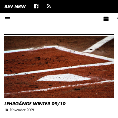
BSV NRW
menu
table_chart
s
LEHRGÄNGE WINTER 09/10
10. November 2009