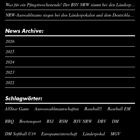
Was für ein Pfingstwochenende! Der BSV NRW räumt bei den Länderpokalen ab
NRW-Auswahlteams siegen bei den Länderpokalen und dem Deutschlandcup an Pfingsten
News Archive:
2026
2025
2024
2023
2022
Schlagwörter:
AllStar Game
Auswawahlmannschaften
Baseball5
Baseball EM
BBQ
Breitensport
BSJ
BSM
BSV NRW
DBV
DM
DM Softball U19
Europameisterschaft
Länderpokal
MGV