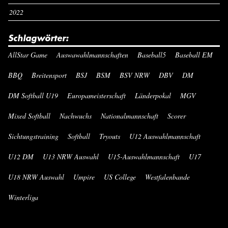
2022
Schlagwörter:
AllStar Game
Auswawahlmannschaften
Baseball5
Baseball EM
BBQ
Breitensport
BSJ
BSM
BSV NRW
DBV
DM
DM Softball U19
Europameisterschaft
Länderpokal
MGV
Mixed Softball
Nachwuchs
Nationalmannschaft
Scorer
Sichtungstraining
Softball
Tryouts
U12 Auswahlmannschaft
U12 DM
U13 NRW Auswahl
U15-Auswahlmannschaft
U17
U18 NRW Auswahl
Umpire
US College
Westfalenbande
Winterliga