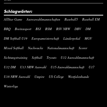
Schlagwörter:
AllStar Game
Auswawahlmannschaften
Baseball5
Baseball EM
BBQ
Breitensport
BSJ
BSM
BSV NRW
DBV
DM
DM Softball U19
Europameisterschaft
Länderpokal
MGV
Mixed Softball
Nachwuchs
Nationalmannschaft
Scorer
Sichtungstraining
Softball
Tryouts
U12 Auswahlmannschaft
U12 DM
U13 NRW Auswahl
U15-Auswahlmannschaft
U17
U18 NRW Auswahl
Umpire
US College
Westfalenbande
Winterliga