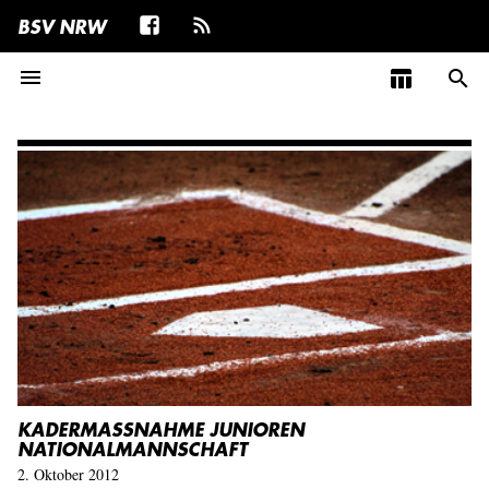
BSV NRW
menu
table_chart
search
KADERMASSNAHME JUNIOREN N
ATIONALMANNSCHAFT
2. Oktober 2012