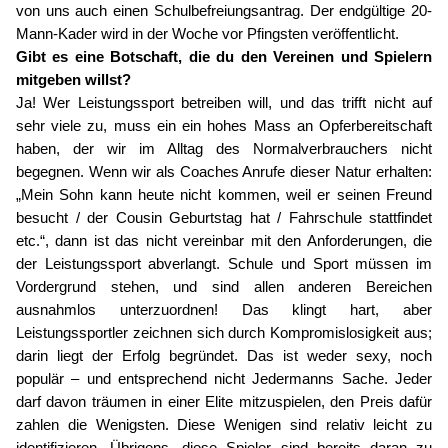
von uns auch einen Schulbefreiungsantrag. Der endgültige 20-
Mann-Kader wird in der Woche vor Pfingsten veröffentlicht.
Gibt es eine Botschaft, die du den Vereinen und Spielern
mitgeben willst?
Ja! Wer Leistungssport betreiben will, und das trifft nicht auf
sehr viele zu, muss ein ein hohes Mass an Opferbereitschaft
haben, der wir im Alltag des Normalverbrauchers nicht
begegnen. Wenn wir als Coaches Anrufe dieser Natur erhalten:
„Mein Sohn kann heute nicht kommen, weil er seinen Freund
besucht / der Cousin Geburtstag hat / Fahrschule stattfindet
etc.“, dann ist das nicht vereinbar mit den Anforderungen, die
der Leistungssport abverlangt. Schule und Sport müssen im
Vordergrund stehen, und sind allen anderen Bereichen
ausnahmlos unterzuordnen! Das klingt hart, aber
Leistungssportler zeichnen sich durch Kompromislosigkeit aus;
darin liegt der Erfolg begründet. Das ist weder sexy, noch
populär – und entsprechend nicht Jedermanns Sache. Jeder
darf davon träumen in einer Elite mitzuspielen, den Preis dafür
zahlen die Wenigsten. Diese Wenigen sind relativ leicht zu
identifizieren. Übrigens, diese Spieler sind bereits daran zu