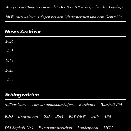
Was für ein Pfingstwochenende! Der BSV NRW räumt bei den Länderpokalen ab
NRW-Auswahlteams siegen bei den Länderpokalen und dem Deutschlandcup an Pfingsten
News Archive:
2026
2025
2024
2023
2022
Schlagwörter:
AllStar Game
Auswawahlmannschaften
Baseball5
Baseball EM
BBQ
Breitensport
BSJ
BSM
BSV NRW
DBV
DM
DM Softball U19
Europameisterschaft
Länderpokal
MGV