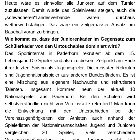
Heute wäre es sinnvoller alle Junioren auf dem Turnier
zuzulassen. Damit würde das Spielniveau steigen, auch die
„schwächeren“Landesverbände wären durchaus
wettbewerbsfähiger. Das wäre ein zeitgemässer Ansatz um
Baseball voran zu bringen.
Wie kommt es, dass der Juniorenkader im Gegensatz zum
Schülerkader von den Untouchables dominiert wird?
Das Sportinternat in Paderborn rekrutiert ab dem 15.
Lebensjahr. Die Spieler sind also zu diesem Zeitpunkt am Ende
ihrer letzten Saison als Jugendspieler. Die meissten Rekruten
sind Jugendnationalspieler aus anderen Bundesländern. Es ist
eine Mischung aus eigenem Nachwuchs und rekrutierten
Talenten. Insgesamt kommen neun der aktuell 10
Nationalspieler aus Paderborn. Bei den Schülern wird
selbstverständlich nicht von Vereinsseite rekrutiert
J
Man kann
die Entwicklung mit den Unterschieden bei der
Vereinszugehörigkeiten der Athleten auch anhand der
Spielerlisten der Nationalmannschaften Jugend und Junioren
vergleichen. 20 Spieler, viele verschiedene
Vereinszugehörigkeiten; bei den Junioren steht fast