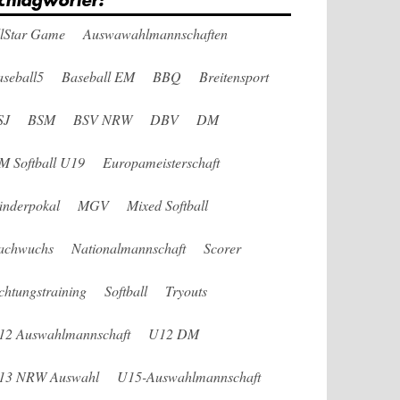
chlagwörter:
llStar Game
Auswawahlmannschaften
seball5
Baseball EM
BBQ
Breitensport
SJ
BSM
BSV NRW
DBV
DM
M Softball U19
Europameisterschaft
änderpokal
MGV
Mixed Softball
achwuchs
Nationalmannschaft
Scorer
chtungstraining
Softball
Tryouts
12 Auswahlmannschaft
U12 DM
13 NRW Auswahl
U15-Auswahlmannschaft