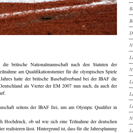
B
B
D
N
L
die britische Nationalmannschaft nach den Statuten der
N
Teilnahme am Qualifikationsturnier für die olympischen Spiele
Jahres hatte der britische Baseballverband bei der IBAF die
L
Deutschland als Vierter der EM 2007 nun nach, da auch der
arf.
L
L
nschaft seitens der IBAF frei, um am Olympic Qualifier in
N
ch Hochdruck, ob ud wie sich eine Teilnahme der deutschen
 realisieren lässt. Hintergrund ist, dass für die Jahresplanung
L