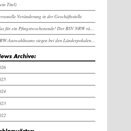
ein Titel)
ersonelle Veränderung in der Geschäftsstelle
Was für ein Pfingstwochenende! Der BSV NRW räumt bei den Länderpokalen ab
NRW-Auswahlteams siegen bei den Länderpokalen und dem Deutschlandcup an Pfingsten
ews Archive:
026
025
024
023
022