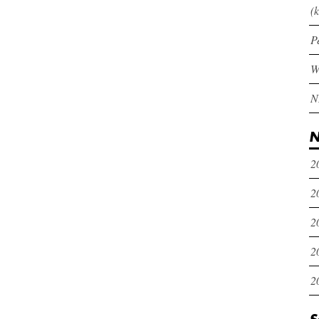
(k
P
N
2
2
2
2
2