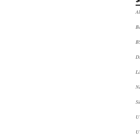
S
A
Ba
B
D
L
N
Si
U
U