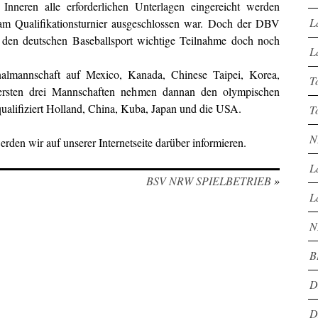
nneren alle erforderlichen Unterlagen eingereicht werden
L
am Qualifikationsturnier ausgeschlossen war. Doch der DBV
r den deutschen Baseballsport wichtige Teilnahme doch noch
L
almannschaft auf Mexico, Kanada, Chinese Taipei, Korea,
T
e ersten drei Mannschaften nehmen dannan den olympischen
 qualifiziert Holland, China, Kuba, Japan und die USA.
T
N
rden wir auf unserer Internetseite darüber informieren.
L
BSV NRW SPIELBETRIEB
»
L
N
B
D
D