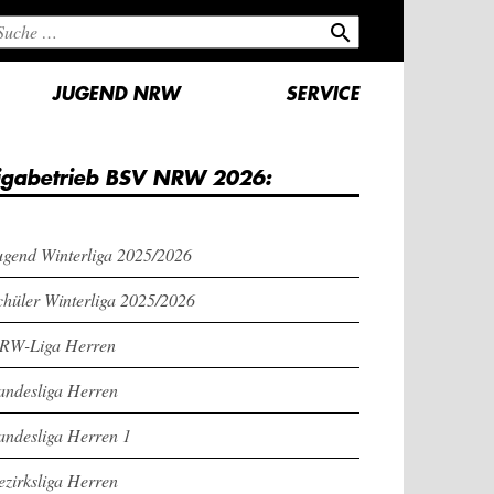
search
JUGEND NRW
SERVICE
igabetrieb BSV NRW 2026:
ugend Winterliga 2025/2026
chüler Winterliga 2025/2026
RW-Liga Herren
andesliga Herren
andesliga Herren 1
ezirksliga Herren