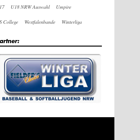
17
U18 NRW Auswahl
Umpire
S College
Westfalenbande
Winterliga
artner: