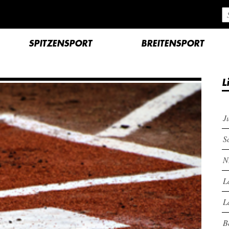
SPITZENSPORT
BREITENSPORT
L
J
S
N
L
L
B