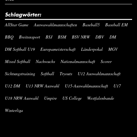
Schlagwörter:
AllStar Game
Auswawahlmannschaften
Baseball5
Baseball EM
BBQ
Breitensport
BSJ
BSM
BSV NRW
DBV
DM
DM Softball U19
Europameisterschaft
Länderpokal
MGV
Mixed Softball
Nachwuchs
Nationalmannschaft
Scorer
Sichtungstraining
Softball
Tryouts
U12 Auswahlmannschaft
U12 DM
U13 NRW Auswahl
U15-Auswahlmannschaft
U17
U18 NRW Auswahl
Umpire
US College
Westfalenbande
Winterliga