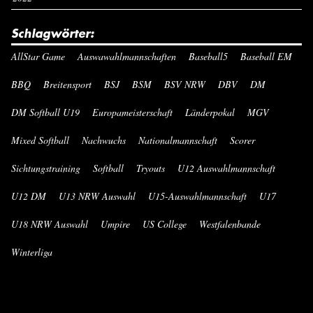
Schlagwörter:
AllStar Game
Auswawahlmannschaften
Baseball5
Baseball EM
BBQ
Breitensport
BSJ
BSM
BSV NRW
DBV
DM
DM Softball U19
Europameisterschaft
Länderpokal
MGV
Mixed Softball
Nachwuchs
Nationalmannschaft
Scorer
Sichtungstraining
Softball
Tryouts
U12 Auswahlmannschaft
U12 DM
U13 NRW Auswahl
U15-Auswahlmannschaft
U17
U18 NRW Auswahl
Umpire
US College
Westfalenbande
Winterliga