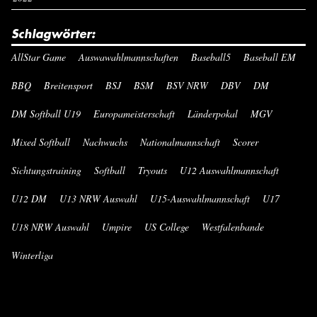
Schlagwörter:
AllStar Game
Auswawahlmannschaften
Baseball5
Baseball EM
BBQ
Breitensport
BSJ
BSM
BSV NRW
DBV
DM
DM Softball U19
Europameisterschaft
Länderpokal
MGV
Mixed Softball
Nachwuchs
Nationalmannschaft
Scorer
Sichtungstraining
Softball
Tryouts
U12 Auswahlmannschaft
U12 DM
U13 NRW Auswahl
U15-Auswahlmannschaft
U17
U18 NRW Auswahl
Umpire
US College
Westfalenbande
Winterliga