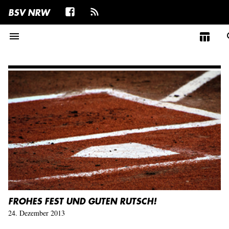
BSV NRW
menu
table_chart
s
FROHES FEST UND GUTEN RUTSCH!
24. Dezember 2013