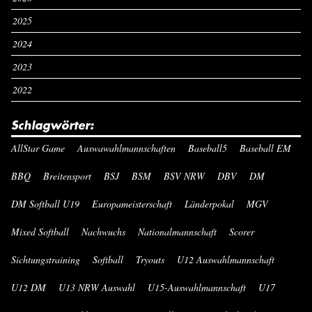
2025
2024
2023
2022
Schlagwörter:
AllStar Game
Auswawahlmannschaften
Baseball5
Baseball EM
BBQ
Breitensport
BSJ
BSM
BSV NRW
DBV
DM
DM Softball U19
Europameisterschaft
Länderpokal
MGV
Mixed Softball
Nachwuchs
Nationalmannschaft
Scorer
Sichtungstraining
Softball
Tryouts
U12 Auswahlmannschaft
U12 DM
U13 NRW Auswahl
U15-Auswahlmannschaft
U17