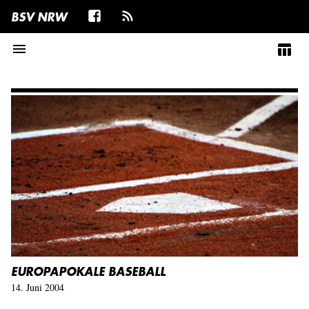
BSV NRW
menu
table_chart
EUROPAPOKALE BASEBALL
14. Juni 2004