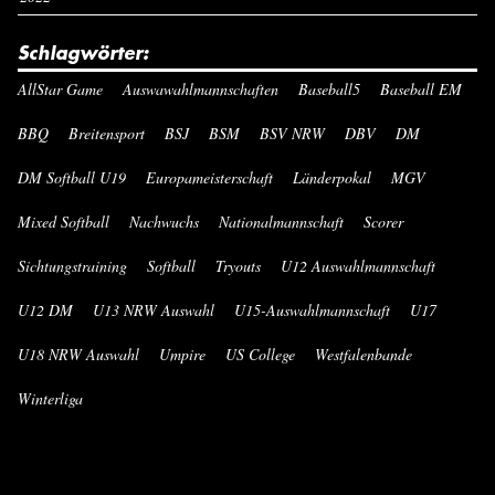
Schlagwörter:
AllStar Game
Auswawahlmannschaften
Baseball5
Baseball EM
BBQ
Breitensport
BSJ
BSM
BSV NRW
DBV
DM
DM Softball U19
Europameisterschaft
Länderpokal
MGV
Mixed Softball
Nachwuchs
Nationalmannschaft
Scorer
Sichtungstraining
Softball
Tryouts
U12 Auswahlmannschaft
U12 DM
U13 NRW Auswahl
U15-Auswahlmannschaft
U17
U18 NRW Auswahl
Umpire
US College
Westfalenbande
Winterliga