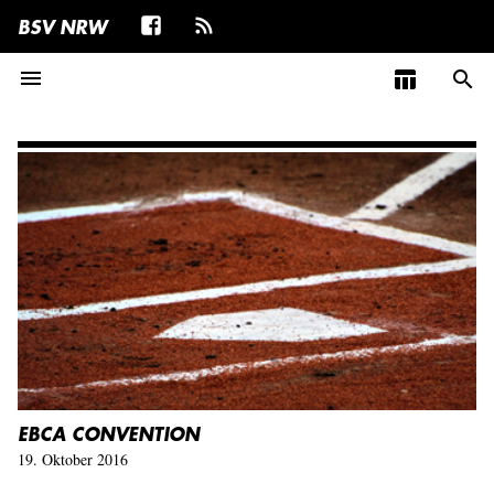
BSV NRW
menu
table_chart
search
EBCA CONVENTION
19. Oktober 2016