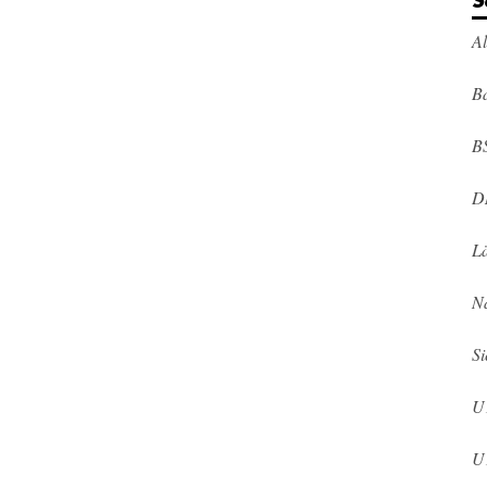
S
A
Ba
B
D
L
N
Si
U
U