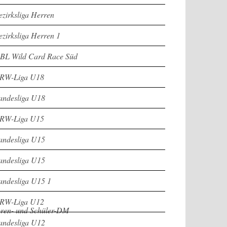
ezirksliga Herren
ezirksliga Herren 1
BL Wild Card Race Süd
RW-Liga U18
andesliga U18
RW-Liga U15
andesliga U15
andesliga U15
andesliga U15 1
RW-Liga U12
oren- und Schüler-DM
andesliga U12