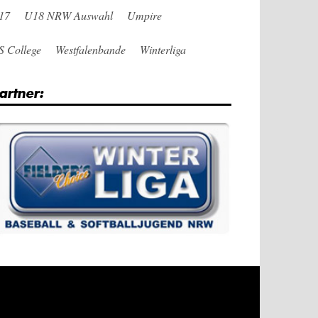
17
U18 NRW Auswahl
Umpire
S College
Westfalenbande
Winterliga
artner: