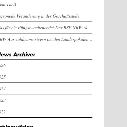
ein Titel)
ersonelle Veränderung in der Geschäftsstelle
Was für ein Pfingstwochenende! Der BSV NRW räumt bei den Länderpokalen ab
NRW-Auswahlteams siegen bei den Länderpokalen und dem Deutschlandcup an Pfingsten
ews Archive:
026
025
024
023
022