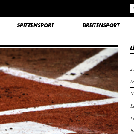
SPITZENSPORT
BREITENSPORT
L
J
S
N
L
L
B