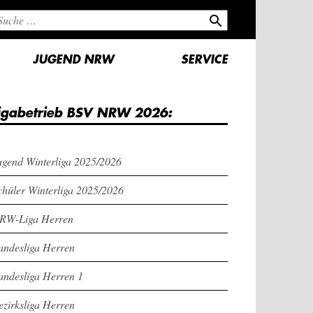
search
JUGEND NRW
SERVICE
igabetrieb BSV NRW 2026:
ugend Winterliga 2025/2026
chüler Winterliga 2025/2026
RW-Liga Herren
andesliga Herren
andesliga Herren 1
ezirksliga Herren