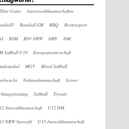
chlagwörter:
llStar Game
Auswawahlmannschaften
seball5
Baseball EM
BBQ
Breitensport
SJ
BSM
BSV NRW
DBV
DM
M Softball U19
Europameisterschaft
änderpokal
MGV
Mixed Softball
achwuchs
Nationalmannschaft
Scorer
chtungstraining
Softball
Tryouts
12 Auswahlmannschaft
U12 DM
13 NRW Auswahl
U15-Auswahlmannschaft