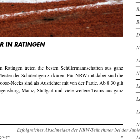
B
B
D
R IN RATINGEN
N
L
n Ratingen treten die besten Schülermannschaften aus ganz
N
ister der Schülerligen zu küren. Für NRW mit dabei sind die
ose-Necks sind als Ausrichter mit von der Partie. Ab 8:30 gilt
L
nsburg, Mainz, Stuttgart und viele weitere Teams aus ganz
L
L
N
Erfolgreiches Abschneiden der NRW-Teilnehmer bei der Juni
grays
»
L