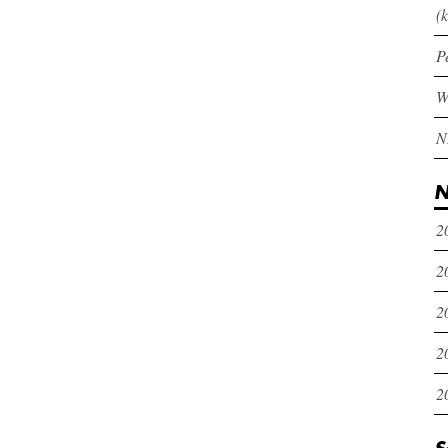
(k
P
N
2
2
2
2
2