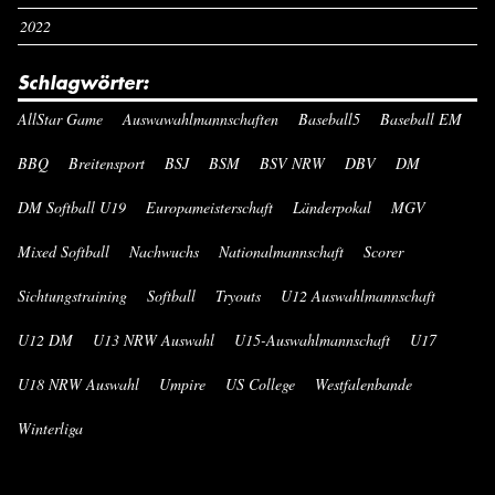
2022
Schlagwörter:
AllStar Game
Auswawahlmannschaften
Baseball5
Baseball EM
BBQ
Breitensport
BSJ
BSM
BSV NRW
DBV
DM
DM Softball U19
Europameisterschaft
Länderpokal
MGV
Mixed Softball
Nachwuchs
Nationalmannschaft
Scorer
Sichtungstraining
Softball
Tryouts
U12 Auswahlmannschaft
U12 DM
U13 NRW Auswahl
U15-Auswahlmannschaft
U17
U18 NRW Auswahl
Umpire
US College
Westfalenbande
Winterliga