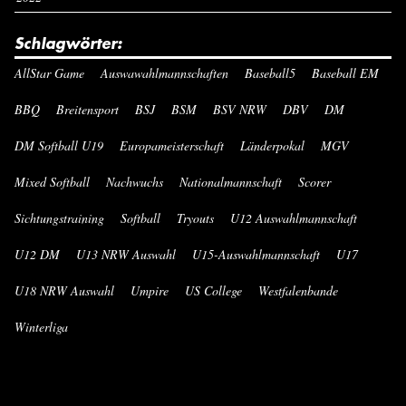
Schlagwörter:
AllStar Game
Auswawahlmannschaften
Baseball5
Baseball EM
BBQ
Breitensport
BSJ
BSM
BSV NRW
DBV
DM
DM Softball U19
Europameisterschaft
Länderpokal
MGV
Mixed Softball
Nachwuchs
Nationalmannschaft
Scorer
Sichtungstraining
Softball
Tryouts
U12 Auswahlmannschaft
U12 DM
U13 NRW Auswahl
U15-Auswahlmannschaft
U17
U18 NRW Auswahl
Umpire
US College
Westfalenbande
Winterliga