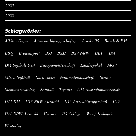
2023
2022
Schlagwörter:
AllStar Game
Auswawahlmannschaften
Baseball5
Baseball EM
BBQ
Breitensport
BSJ
BSM
BSV NRW
DBV
DM
DM Softball U19
Europameisterschaft
Länderpokal
MGV
Mixed Softball
Nachwuchs
Nationalmannschaft
Scorer
Sichtungstraining
Softball
Tryouts
U12 Auswahlmannschaft
U12 DM
U13 NRW Auswahl
U15-Auswahlmannschaft
U17
U18 NRW Auswahl
Umpire
US College
Westfalenbande
Winterliga