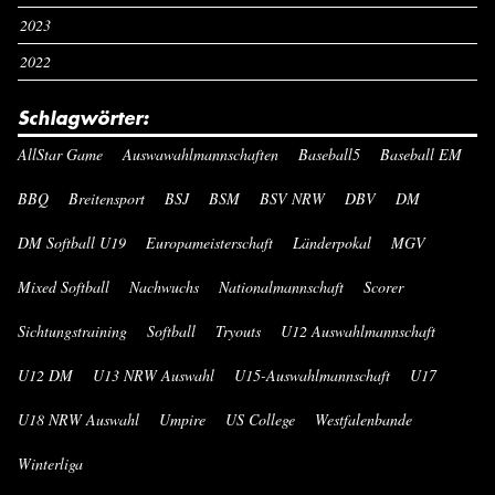
2023
2022
Schlagwörter:
AllStar Game
Auswawahlmannschaften
Baseball5
Baseball EM
BBQ
Breitensport
BSJ
BSM
BSV NRW
DBV
DM
DM Softball U19
Europameisterschaft
Länderpokal
MGV
Mixed Softball
Nachwuchs
Nationalmannschaft
Scorer
Sichtungstraining
Softball
Tryouts
U12 Auswahlmannschaft
U12 DM
U13 NRW Auswahl
U15-Auswahlmannschaft
U17
U18 NRW Auswahl
Umpire
US College
Westfalenbande
Winterliga