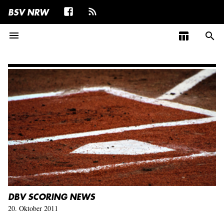
BSV NRW
menu
table_chart
search
DBV SCORING NEWS
20. Oktober 2011