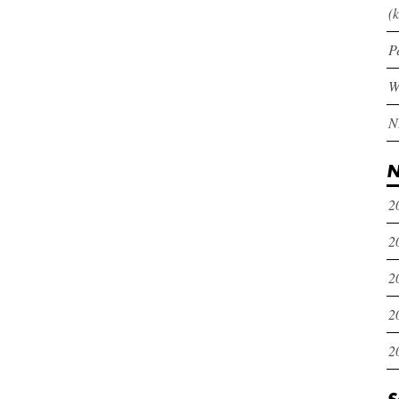
(k
P
N
2
2
2
2
2