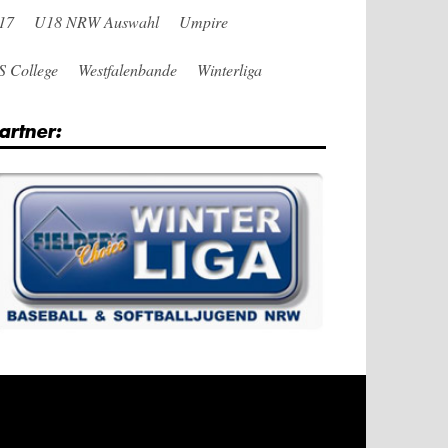
17
U18 NRW Auswahl
Umpire
S College
Westfalenbande
Winterliga
artner: