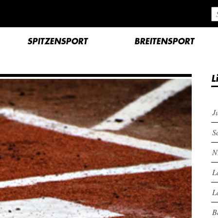
SPITZENSPORT
BREITENSPORT
L
J
S
N
L
L
B