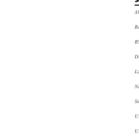
S
A
Ba
B
D
L
N
Si
U
U