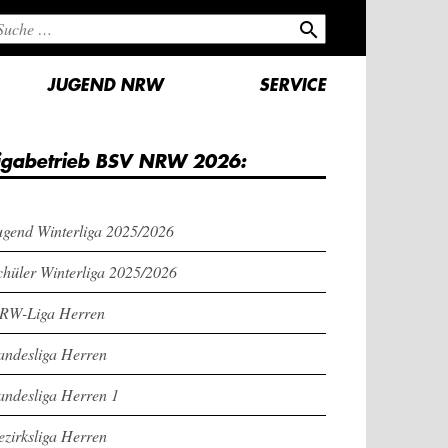
search
JUGEND NRW
SERVICE
igabetrieb BSV NRW 2026:
ugend Winterliga 2025/2026
chüler Winterliga 2025/2026
RW-Liga Herren
andesliga Herren
andesliga Herren 1
ezirksliga Herren