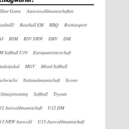
chlagwörter:
llStar Game
Auswawahlmannschaften
seball5
Baseball EM
BBQ
Breitensport
SJ
BSM
BSV NRW
DBV
DM
M Softball U19
Europameisterschaft
änderpokal
MGV
Mixed Softball
achwuchs
Nationalmannschaft
Scorer
chtungstraining
Softball
Tryouts
12 Auswahlmannschaft
U12 DM
13 NRW Auswahl
U15-Auswahlmannschaft