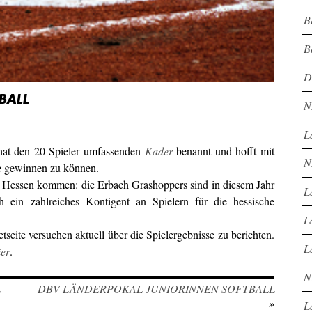
B
B
D
BALL
N
L
 hat den 20 Spieler umfassenden
Kader
benannt und hofft mit
N
e gewinnen zu können.
s Hessen kommen: die Erbach Grashoppers sind in diesem Jahr
L
 ein zahlreiches Kontigent an Spielern für die hessische
L
seite versuchen aktuell über die Spielergebnisse zu berichten.
L
ier
.
N
L
DBV LÄNDERPOKAL JUNIORINNEN SOFTBALL
»
L