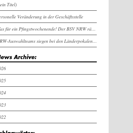
ein Titel)
ersonelle Veränderung in der Geschäftsstelle
Was für ein Pfingstwochenende! Der BSV NRW räumt bei den Länderpokalen ab
NRW-Auswahlteams siegen bei den Länderpokalen und dem Deutschlandcup an Pfingsten
ews Archive:
026
025
024
023
022