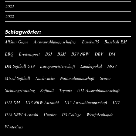
2023
2022
Schlagwörter:
AllStar Game
Auswawahlmannschaften
Baseball5
Baseball EM
BBQ
Breitensport
BSJ
BSM
BSV NRW
DBV
DM
DM Softball U19
Europameisterschaft
Länderpokal
MGV
Mixed Softball
Nachwuchs
Nationalmannschaft
Scorer
Sichtungstraining
Softball
Tryouts
U12 Auswahlmannschaft
U12 DM
U13 NRW Auswahl
U15-Auswahlmannschaft
U17
U18 NRW Auswahl
Umpire
US College
Westfalenbande
Winterliga