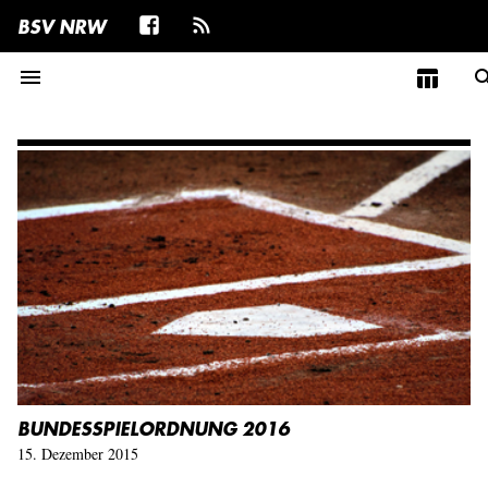
BSV NRW
menu
table_chart
sea
BUNDESSPIELORDNUNG 2016
15. Dezember 2015