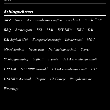
Schlagwörter:
AllStar Game
Auswawahlmannschaften
Baseball5
Baseball EM
BBQ
Breitensport
BSJ
BSM
BSV NRW
DBV
DM
DM Softball U19
Europameisterschaft
Länderpokal
MGV
Mixed Softball
Nachwuchs
Nationalmannschaft
Scorer
Sichtungstraining
Softball
Tryouts
U12 Auswahlmannschaft
U12 DM
U13 NRW Auswahl
U15-Auswahlmannschaft
U17
U18 NRW Auswahl
Umpire
US College
Westfalenbande
Winterliga