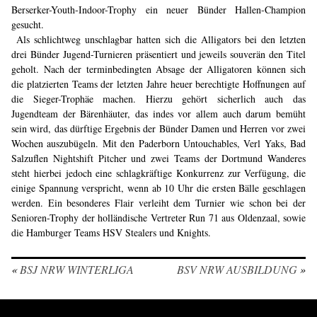
Berserker-Youth-Indoor-Trophy ein neuer Bünder Hallen-Champion
gesucht.
Als schlichtweg unschlagbar hatten sich die Alligators bei den letzten
drei Bünder Jugend-Turnieren präsentiert und jeweils souverän den Titel
geholt. Nach der terminbedingten Absage der Alligatoren können sich
die platzierten Teams der letzten Jahre heuer berechtigte Hoffnungen auf
die Sieger-Trophäe machen. Hierzu gehört sicherlich auch das
Jugendteam der Bärenhäuter, das indes vor allem auch darum bemüht
sein wird, das dürftige Ergebnis der Bünder Damen und Herren vor zwei
Wochen auszubügeln. Mit den Paderborn Untouchables, Verl Yaks, Bad
Salzuflen Nightshift Pitcher und zwei Teams der Dortmund Wanderes
steht hierbei jedoch eine schlagkräftige Konkurrenz zur Verfügung, die
einige Spannung verspricht, wenn ab 10 Uhr die ersten Bälle geschlagen
werden. Ein besonderes Flair verleiht dem Turnier wie schon bei der
Senioren-Trophy der holländische Vertreter Run 71 aus Oldenzaal, sowie
die Hamburger Teams HSV Stealers und Knights.
«
BSJ NRW WINTERLIGA
BSV NRW AUSBILDUNG
»