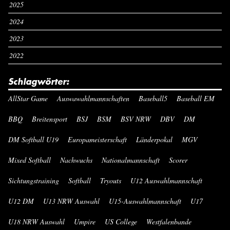
2025
2024
2023
2022
Schlagwörter:
AllStar Game
Auswawahlmannschaften
Baseball5
Baseball EM
BBQ
Breitensport
BSJ
BSM
BSV NRW
DBV
DM
DM Softball U19
Europameisterschaft
Länderpokal
MGV
Mixed Softball
Nachwuchs
Nationalmannschaft
Scorer
Sichtungstraining
Softball
Tryouts
U12 Auswahlmannschaft
U12 DM
U13 NRW Auswahl
U15-Auswahlmannschaft
U17
U18 NRW Auswahl
Umpire
US College
Westfalenbande