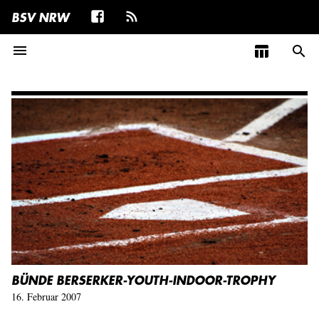
BSV NRW
menu
table_chart
search
BÜNDE BERSERKER-YOUTH-INDOOR-TROPHY
16. Februar 2007