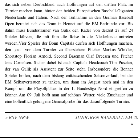
das sich neben Deutschland auch Hoffnungen auf den dritten Platz im
Turnier machen kann, hinter den beiden Europäischen Baseball-Giganten
Niederlande und Italien. Nach der Teilnahme an den German Baseball
Open bereitet sich das Team in Hennet auf die EM-Endrunde vor. Bis
dahin muss Bundestrainer van Gulik den Kader von derzeit 27 auf 24
Spieler kürzen, die mit ihm die Reise in die Niederlande antreten
werden.Vier Spieler der Bonn Capitals dürfen sich Hoffnungen machen,
den „cut“ vor dem Turnier zu überstehen: Pitcher Markus Winkler,
Shortstop Florian Arnold, Second Baseman Olaf Dreesen und Pitcher
Jens Cornelsen. Sicher dabei ist auch Capitals Headcoach Tim Puscian,
der van Gulik als Assistent zur Seite steht. Insbesondere die Bonner
Spieler hoffen, nach dem bislang enttäuschenden Saisonverlauf, bei der
EM Selbstvertrauen zu tanken, um dann im August noch mal in den
Kampf um die Playoffplätze in der 1. Bundesliga Nord eingreifen zu
können.Am 09. Juli hofft man auf schönes Wetter, viele Zuschauer und
eine hoffentlich gelungene Generalprobe für das darauffolgende Turnier.
«
BSV NRW
JUNIOREN BASEBALL EM 20
»