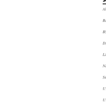
S
A
Ba
B
D
L
N
Si
U
U