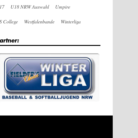
17
U18 NRW Auswahl
Umpire
S College
Westfalenbande
Winterliga
artner: