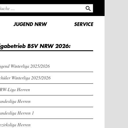
search
JUGEND NRW
SERVICE
igabetrieb BSV NRW 2026:
ugend Winterliga 2025/2026
chüler Winterliga 2025/2026
RW-Liga Herren
andesliga Herren
andesliga Herren 1
ezirksliga Herren