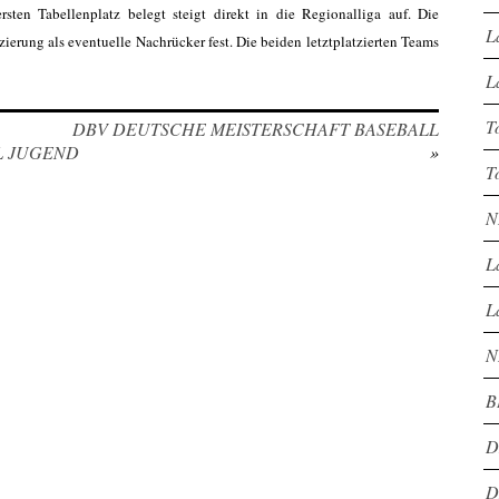
ten Tabellenplatz belegt steigt direkt in die Regionalliga auf. Die
L
zierung als eventuelle Nachrücker fest. Die beiden letztplatzierten Teams
L
T
DBV DEUTSCHE MEISTERSCHAFT BASEBALL
L JUGEND
»
T
N
L
L
N
B
D
D