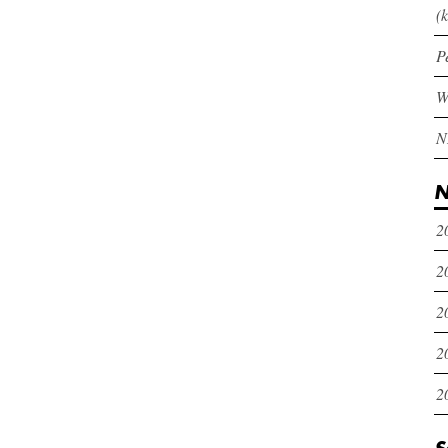
(k
P
N
2
2
2
2
2