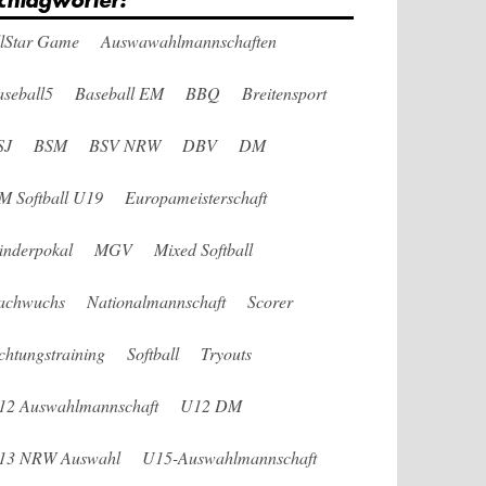
chlagwörter:
llStar Game
Auswawahlmannschaften
seball5
Baseball EM
BBQ
Breitensport
SJ
BSM
BSV NRW
DBV
DM
M Softball U19
Europameisterschaft
änderpokal
MGV
Mixed Softball
achwuchs
Nationalmannschaft
Scorer
chtungstraining
Softball
Tryouts
12 Auswahlmannschaft
U12 DM
13 NRW Auswahl
U15-Auswahlmannschaft