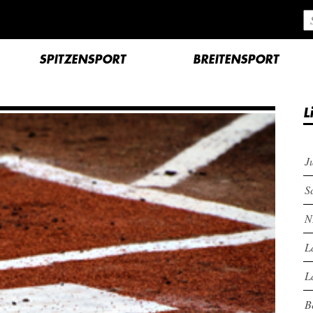
SPITZENSPORT
BREITENSPORT
L
J
S
N
L
L
B