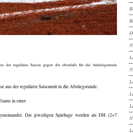
B
B
D
N
L
s der regulären Saison gegen die ebenfalls für die Aufstiegsrunde
N
L
e aus der regulären Saisonmit in die Abstiegsrunde.
L
Teams in einer
L
eneinander. Die jeweiligen Spieltage werden als DH (2×7
N
L