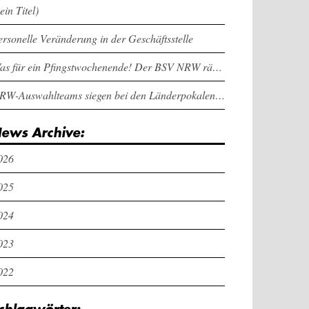
ein Titel)
ersonelle Veränderung in der Geschäftsstelle
Was für ein Pfingstwochenende! Der BSV NRW räumt bei den Länderpokalen ab
NRW-Auswahlteams siegen bei den Länderpokalen und dem Deutschlandcup an Pfingsten
ews Archive:
026
025
024
023
022