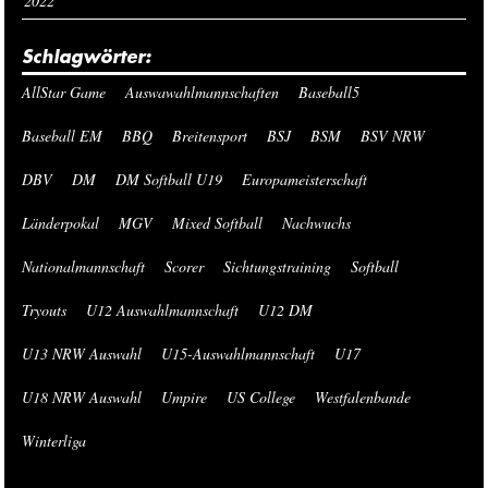
2022
Schlagwörter:
AllStar Game
Auswawahlmannschaften
Baseball5
Baseball EM
BBQ
Breitensport
BSJ
BSM
BSV NRW
DBV
DM
DM Softball U19
Europameisterschaft
Länderpokal
MGV
Mixed Softball
Nachwuchs
Nationalmannschaft
Scorer
Sichtungstraining
Softball
Tryouts
U12 Auswahlmannschaft
U12 DM
U13 NRW Auswahl
U15-Auswahlmannschaft
U17
U18 NRW Auswahl
Umpire
US College
Westfalenbande
Winterliga