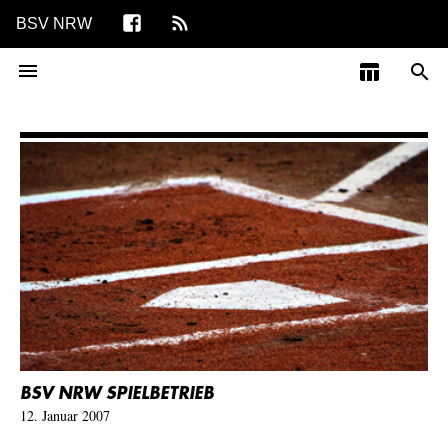
BSV NRW
menu
table_chart
search
BSV NRW SPIELBETRIEB
12. Januar 2007