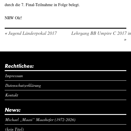
durch die 7. Final-Teilnahme in Folge belegt.
NRW Olé!
«
Jugend Länderpokal 2017
Lehrgang BB Umpire C 2017 i
»
Rechtliches:
Impressum
Datenschutzerklärung
Kontakt
News:
Michael „Maasi“ Maashofer (1972-2026)
(kein Titel)