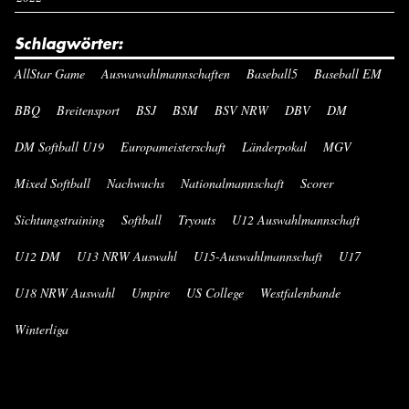
Schlagwörter:
AllStar Game
Auswawahlmannschaften
Baseball5
Baseball EM
BBQ
Breitensport
BSJ
BSM
BSV NRW
DBV
DM
DM Softball U19
Europameisterschaft
Länderpokal
MGV
Mixed Softball
Nachwuchs
Nationalmannschaft
Scorer
Sichtungstraining
Softball
Tryouts
U12 Auswahlmannschaft
U12 DM
U13 NRW Auswahl
U15-Auswahlmannschaft
U17
U18 NRW Auswahl
Umpire
US College
Westfalenbande
Winterliga