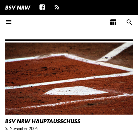
BSV NRW
menu
table_chart
search
BSV NRW HAUPTAUSSCHUSS
5. November 2006