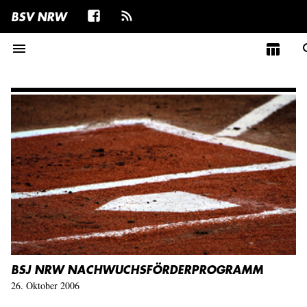
BSV NRW
menu
table_chart
se
BSJ NRW NACHWUCHSFÖRDERPROGRAMM
26. Oktober 2006