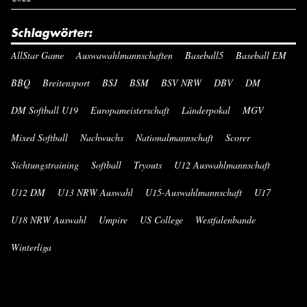
Schlagwörter:
AllStar Game
Auswawahlmannschaften
Baseball5
Baseball EM
BBQ
Breitensport
BSJ
BSM
BSV NRW
DBV
DM
DM Softball U19
Europameisterschaft
Länderpokal
MGV
Mixed Softball
Nachwuchs
Nationalmannschaft
Scorer
Sichtungstraining
Softball
Tryouts
U12 Auswahlmannschaft
U12 DM
U13 NRW Auswahl
U15-Auswahlmannschaft
U17
U18 NRW Auswahl
Umpire
US College
Westfalenbande
Winterliga