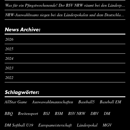
Was für ein Pfingstwochenende! Der BSV NRW räumt bei den Länderpokalen ab
NRW-Auswahlteams siegen bei den Länderpokalen und dem Deutschlandcup an Pfingsten
News Archive:
2026
2025
2024
2023
2022
Schlagwörter:
AllStar Game
Auswawahlmannschaften
Baseball5
Baseball EM
BBQ
Breitensport
BSJ
BSM
BSV NRW
DBV
DM
DM Softball U19
Europameisterschaft
Länderpokal
MGV