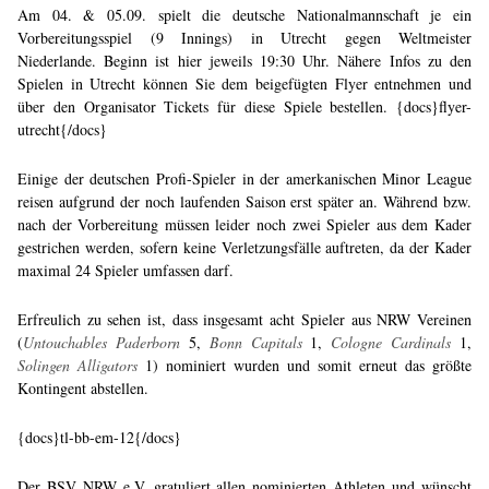
Am 04. & 05.09. spielt die deutsche Nationalmannschaft je ein
Vorbereitungsspiel (9 Innings) in Utrecht gegen Weltmeister
Niederlande. Beginn ist hier jeweils 19:30 Uhr. Nähere Infos zu den
Spielen in Utrecht können Sie dem beigefügten Flyer entnehmen und
über den Organisator Tickets für diese Spiele bestellen. {docs}flyer-
utrecht{/docs}
Einige der deutschen Profi-Spieler in der amerkanischen Minor League
reisen aufgrund der noch laufenden Saison erst später an. Während bzw.
nach der Vorbereitung müssen leider noch zwei Spieler aus dem Kader
gestrichen werden, sofern keine Verletzungsfälle auftreten, da der Kader
maximal 24 Spieler umfassen darf.
Erfreulich zu sehen ist, dass insgesamt acht Spieler aus NRW Vereinen
(
Untouchables Paderborn
5,
Bonn Capitals
1,
Cologne Cardinals
1,
Solingen Alligators
1) nominiert wurden und somit erneut das größte
Kontingent abstellen.
{docs}tl-bb-em-12{/docs}
Der BSV NRW e.V. gratuliert allen nominierten Athleten und wünscht