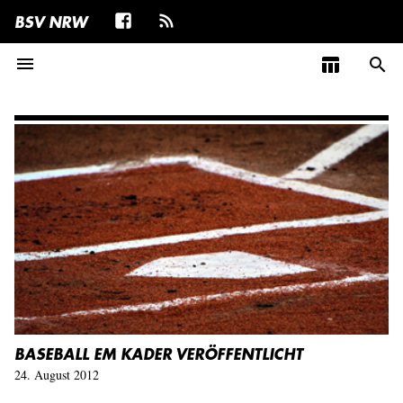
BSV NRW
menu
table_chart
search
BASEBALL EM KADER VERÖFFENTLICHT
24. August 2012