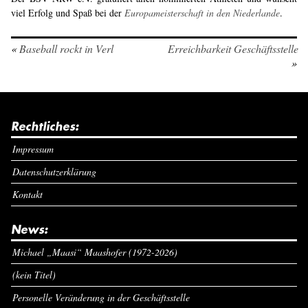
viel Erfolg und Spaß bei der
Europameisterschaft in den Niederlande
.
«
Baseball rockt in Verl
Erreichbarkeit Geschäftsstelle
»
Rechtliches:
Impressum
Datenschutzerklärung
Kontakt
News:
Michael „Maasi“ Maashofer (1972-2026)
(kein Titel)
Personelle Veränderung in der Geschäftsstelle