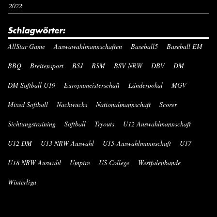
2022
Schlagwörter:
AllStar Game
Auswawahlmannschaften
Baseball5
Baseball EM
BBQ
Breitensport
BSJ
BSM
BSV NRW
DBV
DM
DM Softball U19
Europameisterschaft
Länderpokal
MGV
Mixed Softball
Nachwuchs
Nationalmannschaft
Scorer
Sichtungstraining
Softball
Tryouts
U12 Auswahlmannschaft
U12 DM
U13 NRW Auswahl
U15-Auswahlmannschaft
U17
U18 NRW Auswahl
Umpire
US College
Westfalenbande
Winterliga