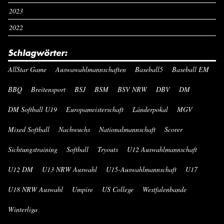
2023
2022
Schlagwörter:
AllStar Game
Auswawahlmannschaften
Baseball5
Baseball EM
BBQ
Breitensport
BSJ
BSM
BSV NRW
DBV
DM
DM Softball U19
Europameisterschaft
Länderpokal
MGV
Mixed Softball
Nachwuchs
Nationalmannschaft
Scorer
Sichtungstraining
Softball
Tryouts
U12 Auswahlmannschaft
U12 DM
U13 NRW Auswahl
U15-Auswahlmannschaft
U17
U18 NRW Auswahl
Umpire
US College
Westfalenbande
Winterliga