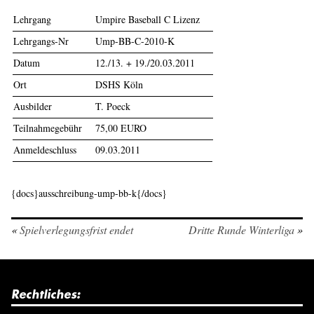
Lehrgang
Umpire Baseball C Lizenz
Lehrgangs-Nr
Ump-BB-C-2010-K
Datum
12./13. + 19./20.03.2011
Ort
DSHS Köln
Ausbilder
T. Poeck
Teilnahmegebühr
75,00 EURO
Anmeldeschluss
09.03.2011
{docs}ausschreibung-ump-bb-k{/docs}
«
Spielverlegungsfrist endet
Dritte Runde Winterliga
»
Rechtliches: