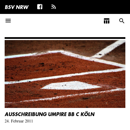
BSV NRW
menu
table_chart
search
AUSSCHREIBUNG UMPIRE BB C KÖLN
24. Februar 2011