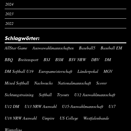
2024
2023
2022
Schlagwörter:
AllStar Game
Auswawahlmannschaften
Baseball5
Baseball EM
BBQ
Breitensport
BSJ
BSM
BSV NRW
DBV
DM
DM Softball U19
Europameisterschaft
Länderpokal
MGV
Mixed Softball
Nachwuchs
Nationalmannschaft
Scorer
Sichtungstraining
Softball
Tryouts
U12 Auswahlmannschaft
U12 DM
U13 NRW Auswahl
U15-Auswahlmannschaft
U17
U18 NRW Auswahl
Umpire
US College
Westfalenbande
Winterliga