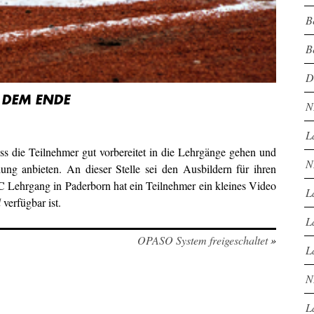
B
B
D
 DEM ENDE
N
L
ss die Teilnehmer gut vorbereitet in die Lehrgänge gehen und
N
dung anbieten. An dieser Stelle sei den Ausbildern für ihren
 Lehrgang in Paderborn hat ein Teilnehmer ein kleines Video
L
l
verfügbar ist.
L
OPASO System freigeschaltet
»
L
N
L