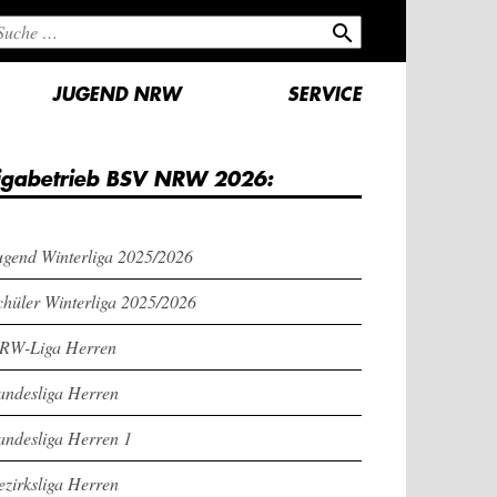
search
JUGEND NRW
SERVICE
igabetrieb BSV NRW 2026:
ugend Winterliga 2025/2026
chüler Winterliga 2025/2026
RW-Liga Herren
andesliga Herren
andesliga Herren 1
ezirksliga Herren