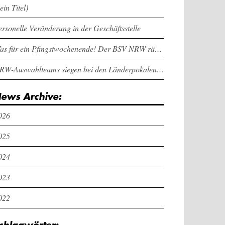
ein Titel)
ersonelle Veränderung in der Geschäftsstelle
Was für ein Pfingstwochenende! Der BSV NRW räumt bei den Länderpokalen ab
NRW-Auswahlteams siegen bei den Länderpokalen und dem Deutschlandcup an Pfingsten
ews Archive:
026
025
024
023
022