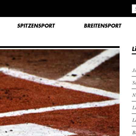
SPITZENSPORT
BREITENSPORT
L
J
S
N
L
L
B