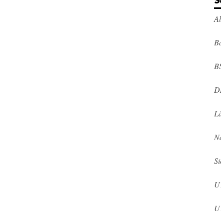
S
A
Ba
B
D
L
N
Si
U
U