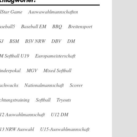
chlagwörter:
llStar Game
Auswawahlmannschaften
seball5
Baseball EM
BBQ
Breitensport
SJ
BSM
BSV NRW
DBV
DM
M Softball U19
Europameisterschaft
änderpokal
MGV
Mixed Softball
achwuchs
Nationalmannschaft
Scorer
chtungstraining
Softball
Tryouts
12 Auswahlmannschaft
U12 DM
13 NRW Auswahl
U15-Auswahlmannschaft