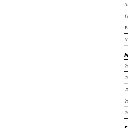
(k
P
N
2
2
2
2
2