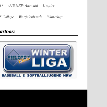
17
U18 NRW Auswahl
Umpire
S College
Westfalenbande
Winterliga
artner: