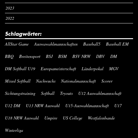
2023
2022
Schlagwörter:
AllStar Game
Auswawahlmannschaften
Baseball5
Baseball EM
BBQ
Breitensport
BSJ
BSM
BSV NRW
DBV
DM
DM Softball U19
Europameisterschaft
Länderpokal
MGV
Mixed Softball
Nachwuchs
Nationalmannschaft
Scorer
Sichtungstraining
Softball
Tryouts
U12 Auswahlmannschaft
U12 DM
U13 NRW Auswahl
U15-Auswahlmannschaft
U17
U18 NRW Auswahl
Umpire
US College
Westfalenbande
Winterliga